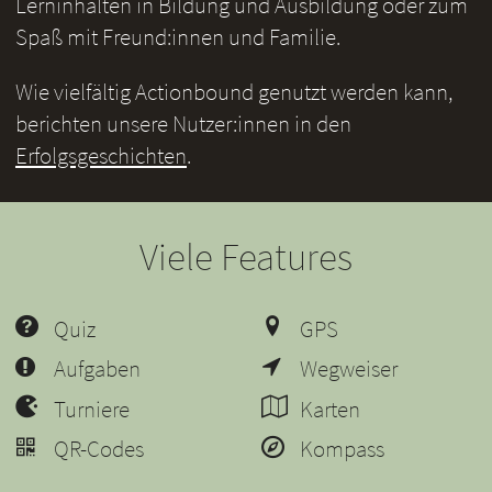
Lerninhalten in Bildung und Ausbildung oder zum
Spaß mit Freund:innen und Familie.
Wie vielfältig Actionbound genutzt werden kann,
berichten unsere Nutzer:innen in den
Erfolgsgeschichten
.
Viele Features
Quiz
GPS
Aufgaben
Wegweiser
Turniere
Karten
QR-Codes
Kompass