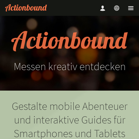
Messen
kreativ
entdecken
Gestalte mobile Abenteuer
und interaktive Guides für
Smartphones und Tablets