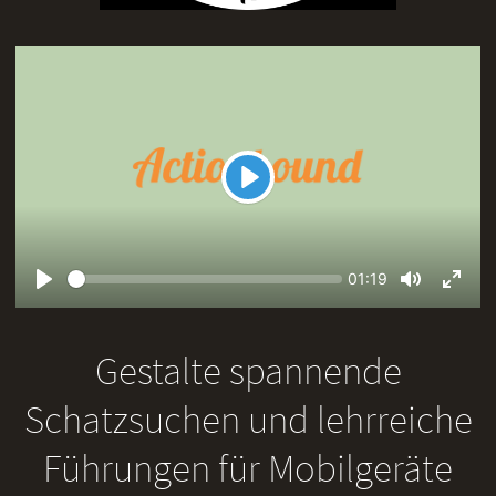
Play
Seek
Current
01:19
time
Play
Toggle
Toggl
Mute
Fullsc
Gestalte spannende
Schatzsuchen und lehrreiche
Führungen für Mobilgeräte