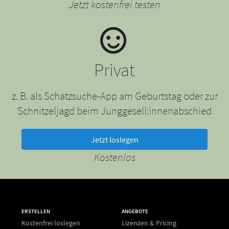
Jetzt kostenfrei testen
Privat
z. B. als Schatzsuche-App am Geburtstag oder zur
Schnitzeljagd beim Junggesell:innenabschied
Jetzt loslegen
Kostenlos
ERSTELLEN
ANGEBOTE
Kostenfrei loslegen
Lizenzen & Pricing