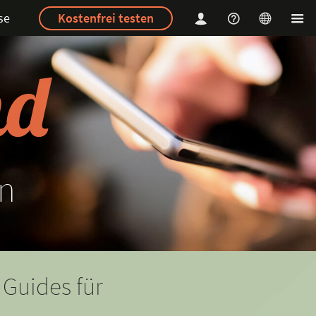
se
Kostenfrei testen
n
 Guides für