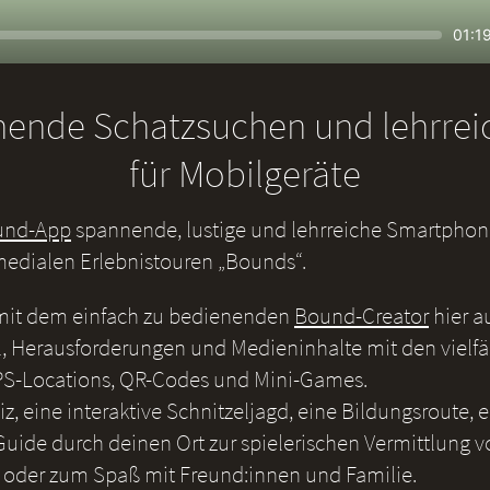
Seek
Curr
01:1
time
nende Schatzsuchen und lehrre
für Mobilgeräte
und-App
spannende, lustige und lehrreiche Smartphone
medialen Erlebnistouren „Bounds“.
 mit dem einfach zu bedienenden
Bound-Creator
hier a
, Herausforderungen und Medieninhalte mit den vielf
S-Locations, QR-Codes und Mini-Games.
iz, eine interaktive Schnitzeljagd, eine Bildungsroute, 
uide durch deinen Ort zur spielerischen Vermittlung v
 oder zum Spaß mit Freund:innen und Familie.