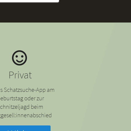
Privat
 als Schatzsuche-App am
eburtstag oder zur
chnitzeljagd beim
gesell:innenabschied