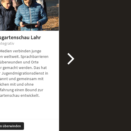
sgartenschau Lahr
ntegrativ
 Medien verbinden junge
n weltweit. Sprachbarrieren
überwunden und Orte
ar gemacht werden. Das hat
r Jugendmigrationsdienst in
kannt und gemeinsam mit
ichen mit und ohne
rfahrung einen Bound zur
artenschau entwickelt.
en überwinden