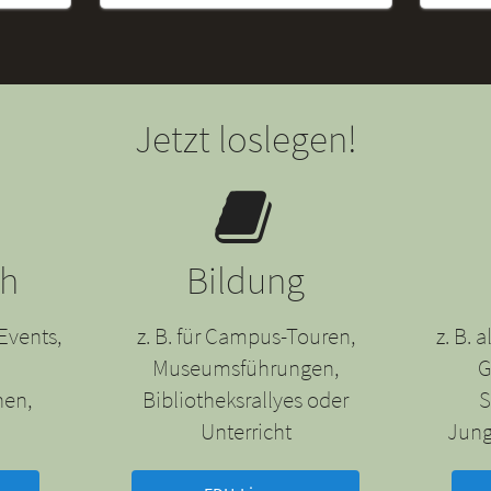
Jetzt loslegen!
ch
Bildung
Events,
z. B. für Campus-Touren,
z. B.
Museumsführungen,
G
nen,
Bibliotheksrallyes oder
S
Unterricht
Jung