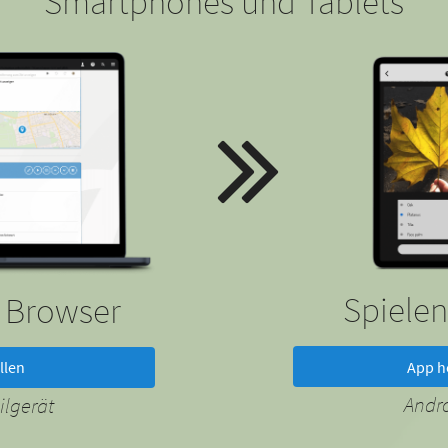
Smartphones und Tablets
Spielen
m Browser
App h
llen
Andr
lgerät