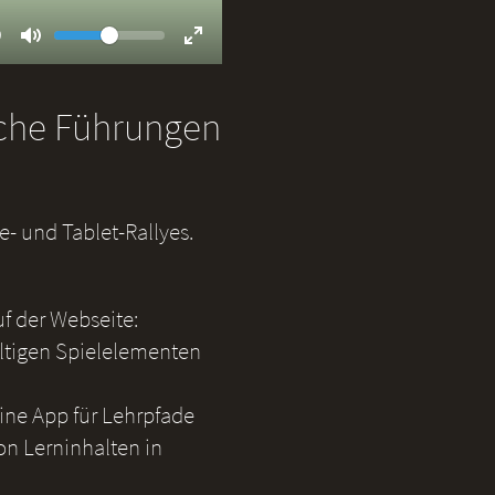
Volume
ent
9
Toggle
Toggle
Mute
Fullscreen
iche Führungen
- und Tablet-Rallyes.
uf der Webseite:
ältigen Spielelementen
eine App für Lehrpfade
on Lerninhalten in