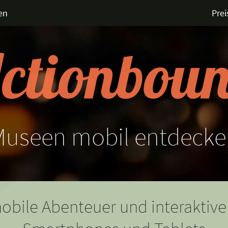
en
Prei
Museen
mobil
entdecke
obile Abenteuer und interaktive