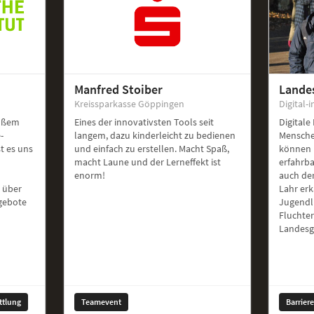
Manfred Stoiber
Lande
Kreissparkasse Göppingen
Digital-i
roßem
Eines der innovativsten Tools seit
Digitale
-
langem, dazu kinderleicht zu bedienen
Mensche
st es uns
und einfach zu erstellen. Macht Spaß,
können 
macht Laune und der Lerneffekt ist
erfahrb
enorm!
auch de
 über
Lahr er
ngebote
Jugendl
Fluchte
Landesg
ttlung
Teamevent
Barrier