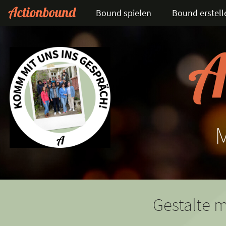
Bound spielen
Bound erstell
Gestalte m