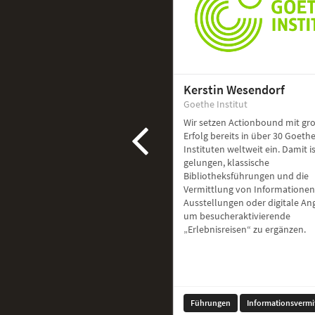
Kerstin Wesendorf
Goethe Institut
Wir setzen Actionbound mit g
Erfolg bereits in über 30 Goethe
Instituten weltweit ein. Damit i
gelungen, klassische
Bibliotheksführungen und die
Vermittlung von Informationen
Ausstellungen oder digitale A
um besucheraktivierende
„Erlebnisreisen“ zu ergänzen.
Führungen
Informationsvermi