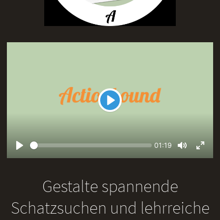
Play
Seek
Current
01:19
time
Play
Toggle
Toggl
Mute
Fullsc
Gestalte spannende
Schatzsuchen und lehrreiche