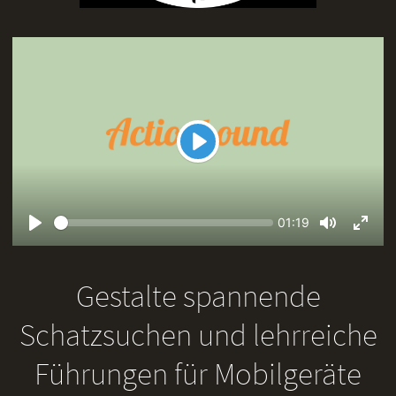
Play
Seek
Current
01:19
time
Play
Toggle
Toggl
Mute
Fullsc
Gestalte spannende
Schatzsuchen und lehrreiche
Führungen für Mobilgeräte