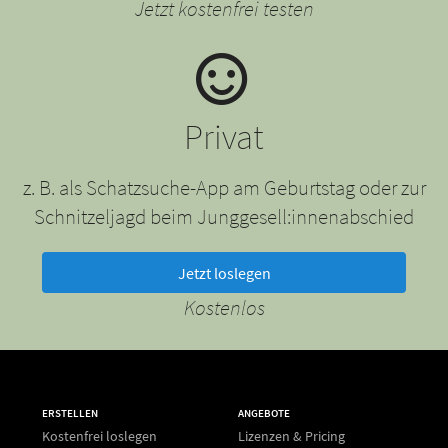
Jetzt kostenfrei testen
Privat
z. B. als Schatzsuche-App am Geburtstag oder zur
Schnitzeljagd beim Junggesell:innenabschied
Jetzt loslegen
Kostenlos
ERSTELLEN
ANGEBOTE
Kostenfrei loslegen
Lizenzen & Pricing