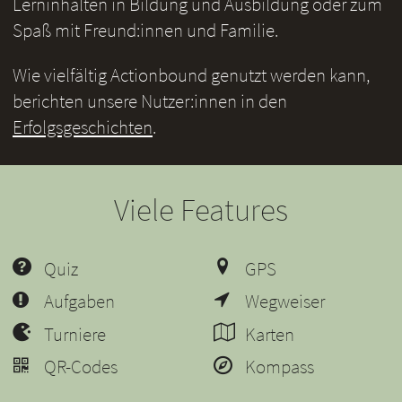
Lerninhalten in Bildung und Ausbildung oder zum
Spaß mit Freund:innen und Familie.
Wie vielfältig Actionbound genutzt werden kann,
berichten unsere Nutzer:innen in den
Erfolgsgeschichten
.
Viele Features
Quiz
GPS
Aufgaben
Wegweiser
Turniere
Karten
QR-Codes
Kompass