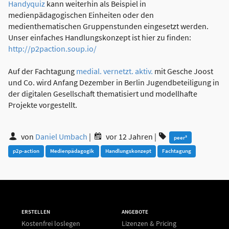
Handyquiz
kann weiterhin als Beispiel in
medienpädagogischen Einheiten oder den
medienthematischen Gruppenstunden eingesetzt werden.
Unser einfaches Handlungskonzept ist hier zu finden:
http://p2paction.soup.io/
Auf der Fachtagung
medial. vernetzt. aktiv.
mit Gesche Joost
und Co. wird Anfang Dezember in Berlin Jugendbeteiligung in
der digitalen Gesellschaft thematisiert und modellhafte
Projekte vorgestellt.
von
Daniel Umbach
|
vor 12 Jahren
|
peer³‎
p2p-action
Medienpädagogik
Handlungskonzept
Fachtagung
ERSTELLEN
ANGEBOTE
Kostenfrei loslegen
Lizenzen & Pricing