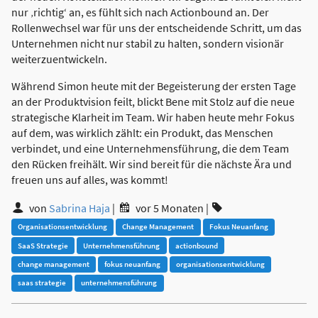
nur ‚richtig‘ an, es fühlt sich nach Actionbound an. Der
Rollenwechsel war für uns der entscheidende Schritt, um das
Unternehmen nicht nur stabil zu halten, sondern visionär
weiterzuentwickeln.
Während Simon heute mit der Begeisterung der ersten Tage
an der Produktvision feilt, blickt Bene mit Stolz auf die neue
strategische Klarheit im Team. Wir haben heute mehr Fokus
auf dem, was wirklich zählt: ein Produkt, das Menschen
verbindet, und eine Unternehmensführung, die dem Team
den Rücken freihält. Wir sind bereit für die nächste Ära und
freuen uns auf alles, was kommt!
von
Sabrina Haja
|
vor 5 Monaten
|
Organisationsentwicklung
Change Management
Fokus Neuanfang
SaaS Strategie
Unternehmensführung
actionbound
change management
fokus neuanfang
organisationsentwicklung
saas strategie
unternehmensführung