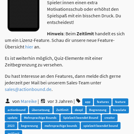
Spieler:innen einen extra
Motivationsschub oder erhöhst den
Spielspaß mit ein bisschen Druck. Du
entscheidest!
Hinweis
: Beim
Zeitlimit
handelt es sich
um ein Lizenz-Feature. Schau dir unsere neue Feature-
Übersicht
hier
an.
Es ist weiterhin möglich, Quiz-Elemente mit einer
Zeitbegrenzung zu versehen.
Du hast Interesse an den Features, dann melde dich gerne
jederzeit per Mail bei unserem Sales-Team unter
sales@actionbound.de
.
von
Mareike
|
vor 3 Jahren
|
app
features
feature
actionbound
übersetzung
Zeitlimit
deepl
Begrenzung
translate
update
Mehrsprachige Bounds
Spielzeit beendet Bound
creator
2023
begrenzung
mehrsprachige bounds
spielzeit beendet bound
zeitlimit