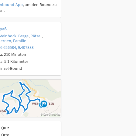
onbound-App
, um den Bound zu
en.
paß
Steinbock
,
Berge
,
Rätsel
,
Lernen
,
Familie
6.626584, 9.407888
a. 210 Minuten
ca. 5.1 Kilometer
Einzel-Bound
 Quiz
 Orte