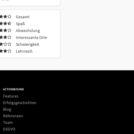
Gesamt
Spaß
Abwechslung
Interessante Orte
Schwierigkeit
Lehrreich
ACTIONBOUND
Features
Erfolgsgeschichten
Blog
Referenzen
Team
DSGVO