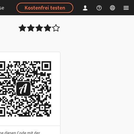
se
Kostenfrei testen
ne diesen Code mit der