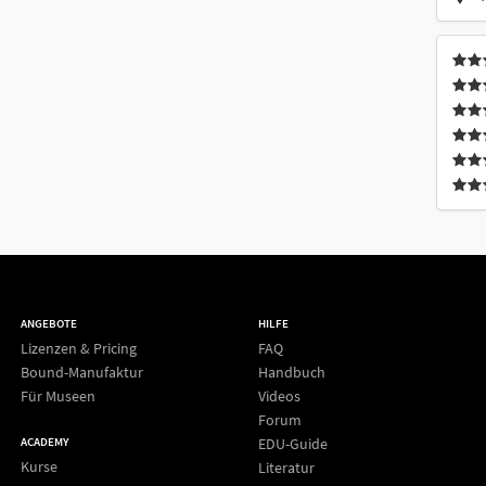
ANGEBOTE
HILFE
Lizenzen & Pricing
FAQ
Bound-Manufaktur
Handbuch
Für Museen
Videos
Forum
EDU-Guide
ACADEMY
Kurse
Literatur