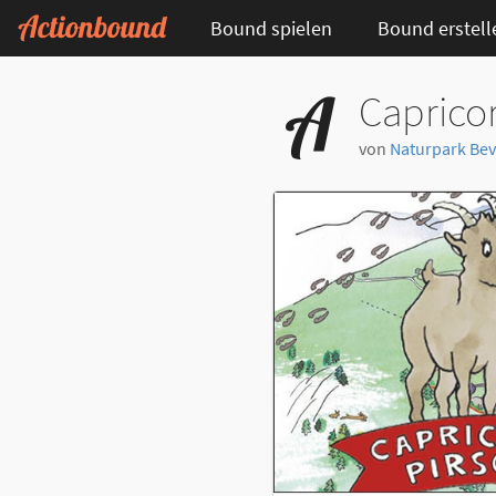
Bound spielen
Bound erstell
Capricor
von
Naturpark Bev