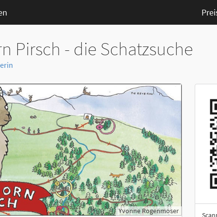
en
Prei
n Pirsch - die Schatzsuche
erin
Yvonne Rogenmoser
Scan