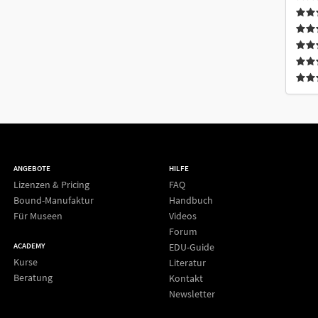
ANGEBOTE
HILFE
Lizenzen & Pricing
FAQ
Bound-Manufaktur
Handbuch
Für Museen
Videos
Forum
EDU-Guide
ACADEMY
Kurse
Literatur
Beratung
Kontakt
Newsletter