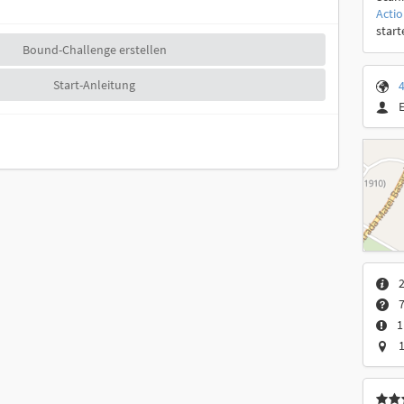
Acti
start
Bound-Challenge erstellen
Start-Anleitung
4
7
1
1