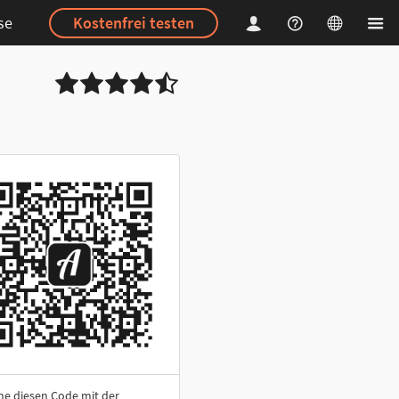
se
Kostenfrei testen
ne diesen Code mit der