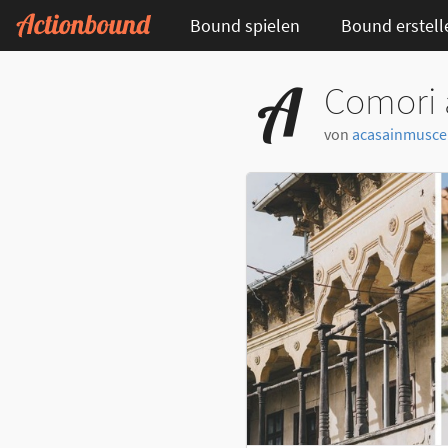
Bound spielen
Bound erstell
Comori 
von
acasainmusce