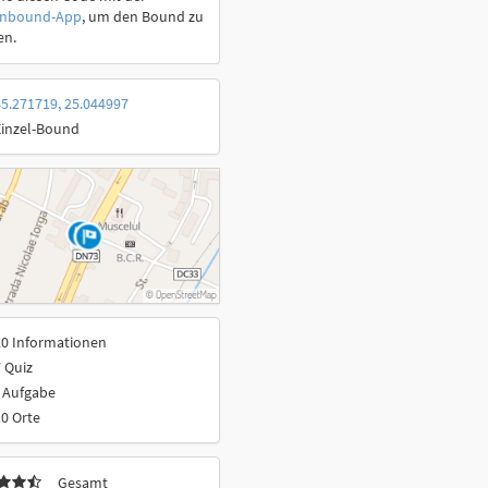
onbound-App
, um den Bound zu
en.
5.271719, 25.044997
Einzel-Bound
20 Informationen
 Quiz
 Aufgabe
0 Orte
Gesamt