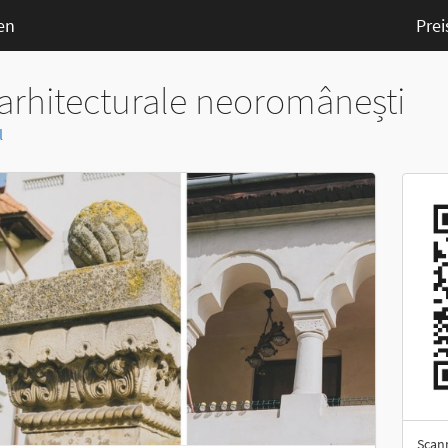
en
Prei
arhitecturale neoromânești
l
Scan