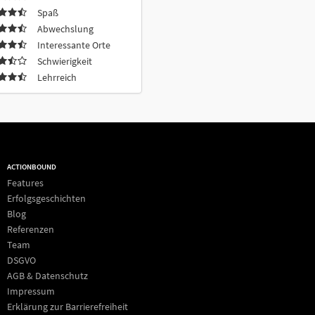
Spaß
Abwechslung
Interessante Orte
Schwierigkeit
Lehrreich
ACTIONBOUND
Features
Erfolgsgeschichten
Blog
Referenzen
Team
DSGVO
AGB & Datenschutz
Impressum
Erklärung zur Barrierefreiheit