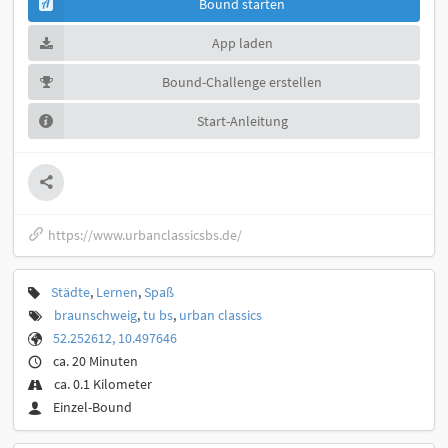
Bound starten
App laden
Bound-Challenge erstellen
Start-Anleitung
https://www.urbanclassicsbs.de/
Städte
,
Lernen
,
Spaß
braunschweig
,
tu bs
,
urban classics
52.252612, 10.497646
ca. 20 Minuten
ca. 0.1 Kilometer
Einzel-Bound