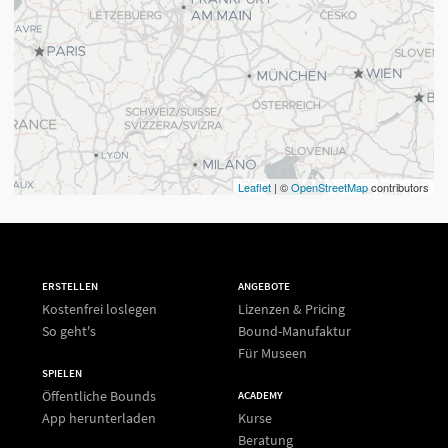
Leaflet
| ©
OpenStreetMap
contributors
ERSTELLEN
ANGEBOTE
Kostenfrei loslegen
Lizenzen & Pricing
So geht's
Bound-Manufaktur
Für Museen
SPIELEN
Öffentliche Bounds
ACADEMY
App herunterladen
Kurse
Beratung