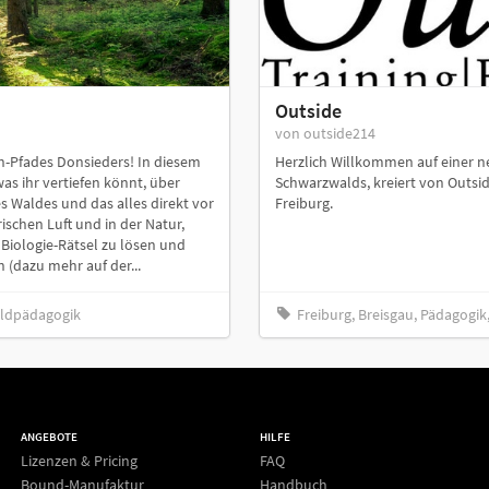
Outside
von outside214
-Pfades Donsieders! In diesem
Herzlich Willkommen auf einer ne
as ihr vertiefen könnt, über
Schwarzwalds, kreiert von Outsid
 Waldes und das alles direkt vor
Freiburg.
schen Luft und in der Natur,
 Biologie-Rätsel zu lösen und
 (dazu mehr auf der...
Waldpädagogik
Freiburg, Breisgau, Pädagogik,
ANGEBOTE
HILFE
Lizenzen & Pricing
FAQ
Bound-Manufaktur
Handbuch