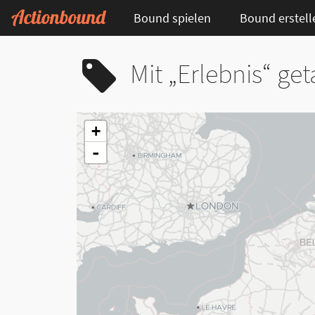
Bound spielen
Bound erstell
Mit „Erlebnis“ ge
+
-