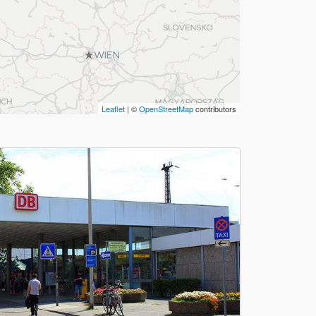
Leaflet
| ©
OpenStreetMap
contributors