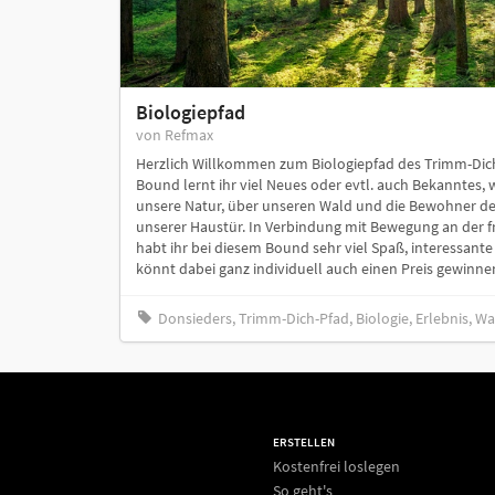
Biologiepfad
von Refmax
Herzlich Willkommen zum Biologiepfad des Trimm-Dich
Bound lernt ihr viel Neues oder evtl. auch Bekanntes, w
unsere Natur, über unseren Wald und die Bewohner des
unserer Haustür. In Verbindung mit Bewegung an der fri
habt ihr bei diesem Bound sehr viel Spaß, interessante
könnt dabei ganz individuell auch einen Preis gewinnen
Donsieders, Trimm-Dich-Pfad, Biologie, Erlebnis, 
ERSTELLEN
Kostenfrei loslegen
So geht's