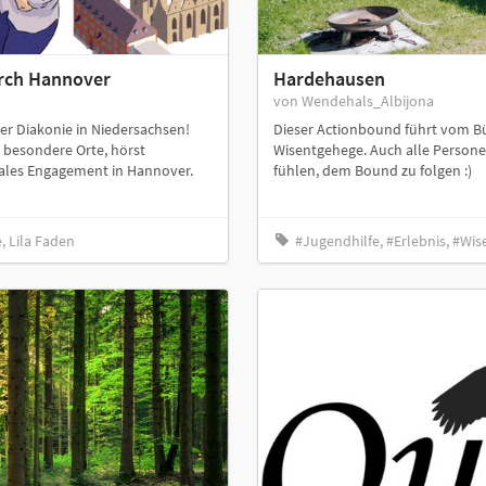
urch Hannover
Hardehausen
von Wendehals_Albijona
er Diakonie in Niedersachsen!
Dieser Actionbound führt vom B
besondere Orte, hörst
Wisentgehege. Auch alle Personen,
iales Engagement in Hannover.
fühlen, dem Bound zu folgen :)
, Lila Faden
#Jugendhilfe, #Erlebnis, #Wis