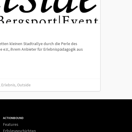
tten kleinen Stadtrallye durch die Perle des
e e.V., ihrem Anbieter für Erlebnispädagogik aus
 Erlebnis, Outside
ACTIONBOUND
Features
Erfolgsgeschichten