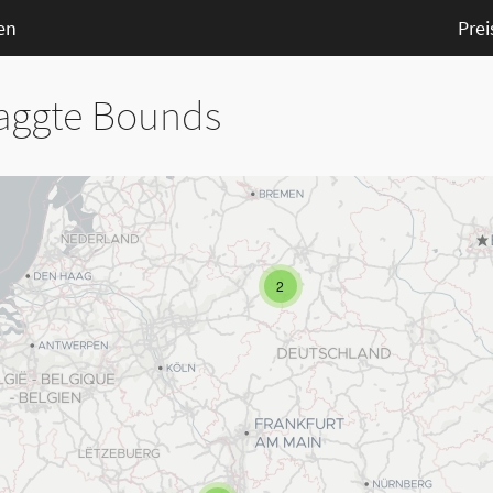
en
Prei
taggte Bounds
2