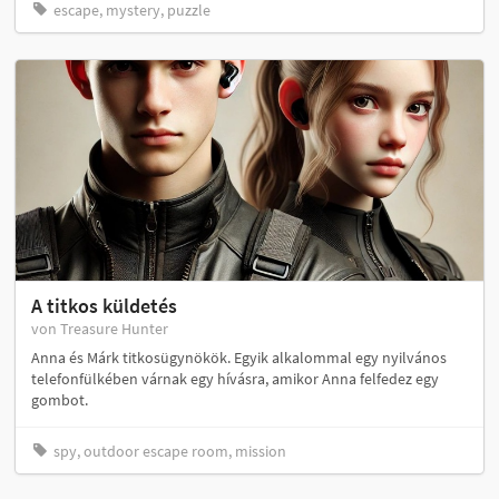
escape, mystery, puzzle
A titkos küldetés
von Treasure Hunter
Anna és Márk titkosügynökök. Egyik alkalommal egy nyilvános
telefonfülkében várnak egy hívásra, amikor Anna felfedez egy
gombot.
spy, outdoor escape room, mission