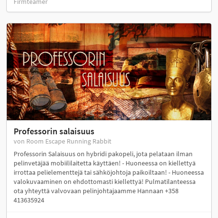
Firmteamer
Professorin salaisuus
von Room Escape Running Rabbit
Professorin Salaisuus on hybridi pakopeli, jota pelataan ilman
pelinvetäjää mobiililaitetta käyttäen! - Huoneessa on kiellettyä
irrottaa pelielementtejä tai sähköjohtoja paikoiltaan! - Huoneessa
valokuvaaminen on ehdottomasti kiellettyä! Pulmatilanteessa
ota yhteyttä valvovaan pelinjohtajaamme Hannaan +358
413635924