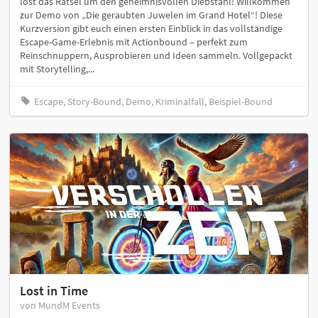
löst das Rätsel um den geheimnisvollen Diebstahl! Willkommen
zur Demo von „Die geraubten Juwelen im Grand Hotel“! Diese
Kurzversion gibt euch einen ersten Einblick in das vollständige
Escape-Game-Erlebnis mit Actionbound – perfekt zum
Reinschnuppern, Ausprobieren und Ideen sammeln. Vollgepackt
mit Storytelling,...
Escape, Story-Bound, Demo, Kriminalfall, Beispiel-Bound
Lost in Time
von MundM Events