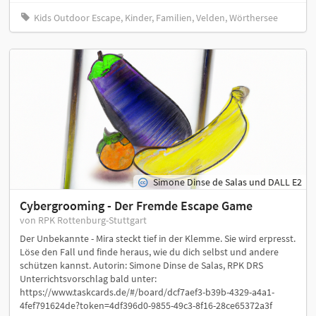
Kids Outdoor Escape, Kinder, Familien, Velden, Wörthersee
Simone Dinse de Salas und DALL E2
Cybergrooming - Der Fremde Escape Game
von RPK Rottenburg-Stuttgart
Der Unbekannte - Mira steckt tief in der Klemme. Sie wird erpresst.
Löse den Fall und finde heraus, wie du dich selbst und andere
schützen kannst. Autorin: Simone Dinse de Salas, RPK DRS
Unterrichtsvorschlag bald unter:
https://www.taskcards.de/#/board/dcf7aef3-b39b-4329-a4a1-
4fef791624de?token=4df396d0-9855-49c3-8f16-28ce65372a3f