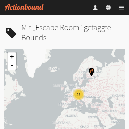
Mit „Escape Room“ getaggte
Bounds
+
-
23