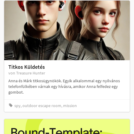
Titkos Küldetés
von Treasure Hunter
Anna és Márk titkosügynökök. Egyik alkalommal egy nyilvános
telefonfülkében várnak egy hívásra, amikor Anna felfedez egy
gombot.
spy, outdoor escape room, mission