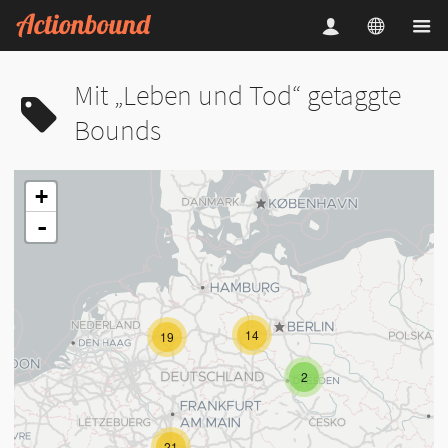
Mit „Leben und Tod“ getaggte
Bounds
+
-
14
19
2
21