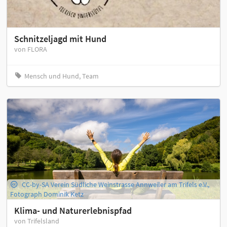
Schnitzeljagd mit Hund
von FLORA
Mensch und Hund, Team
CC-by-SA Verein Südliche Weinstrasse Annweiler am Trifels e.V.,
Fotograph Dominik Ketz
Klima- und Naturerlebnispfad
von Trifelsland