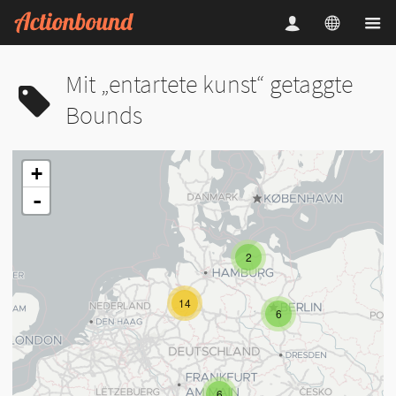
Mit „entartete kunst“ getaggte
Bounds
+
-
2
14
6
6