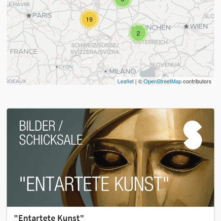
19
2
Leaflet
| ©
OpenStreetMap
contributors
"Entartete Kunst"