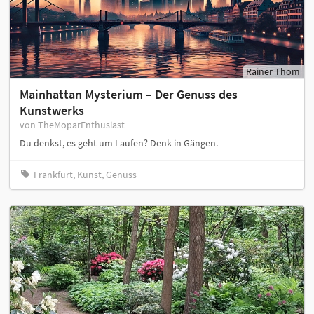
Rainer Thom
Mainhattan Mysterium – Der Genuss des
Kunstwerks
von TheMoparEnthusiast
Du denkst, es geht um Laufen? Denk in Gängen.
Frankfurt, Kunst, Genuss