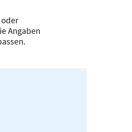
 oder
die Angaben
passen.