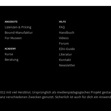
ANGEBOTE
HILFE
Lizenzen & Pricing
FAQ
Bound-Manufaktur
Handbuch
Für Museen
Videos
Forum
EDU-Guide
ACADEMY
Kurse
Literatur
Beratung
Kontakt
Newsletter
2012 mit viel Herzblut. Ursprünglich als medienpädagogisches Projekt gesta
anz verschiedenen Zwecken genutzt. Sicherlich ist auch für dich ein Anwend