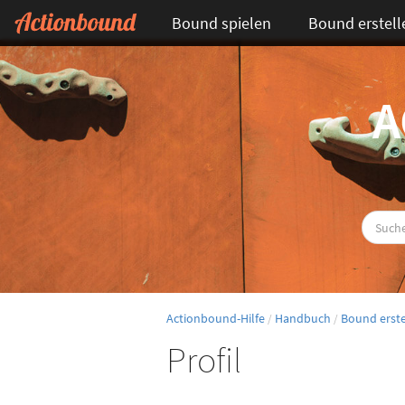
Bound spielen
Bound erstell
A
Actionbound-Hilfe
Handbuch
Bound erste
/
/
Profil