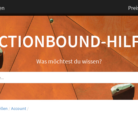
en
Prei
CTIONBOUND-HIL
Was möchtest du wissen?
llen
Account
/
/