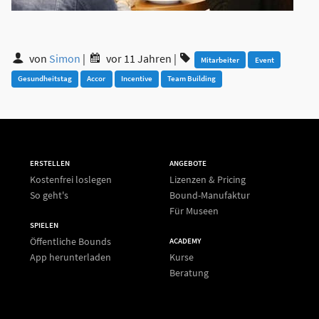
von
Simon
|
vor 11 Jahren
|
Mitarbeiter
Event
Gesundheitstag
Accor
Incentive
Team Building
ERSTELLEN
ANGEBOTE
Kostenfrei loslegen
Lizenzen & Pricing
So geht's
Bound-Manufaktur
Für Museen
SPIELEN
Öffentliche Bounds
ACADEMY
App herunterladen
Kurse
Beratung