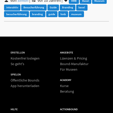
von
Simon
|
vor 10 Jahren
|
HMB
Basel
Museum
interaktiv
Besucherführung
Guide
Branding
basel
besucherführung
branding
guide
hmb
museum
ERSTELLEN
ANGEBOTE
Kostenfrei loslegen
Lizenzen & Pricing
So geht's
Bound-Manufaktur
Für Museen
SPIELEN
Öffentliche Bounds
ACADEMY
App herunterladen
Kurse
Beratung
HILFE
ACTIONBOUND