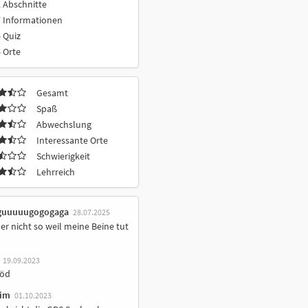
 Abschnitte
7 Informationen
 Quiz
 Orte
Gesamt
Spaß
Abwechslung
Interessante Orte
Schwierigkeit
Lehrreich
guuuuugogogaga
28.07.2025
er nicht so weil meine Beine tut
19.09.2023
löd
im
01.10.2023