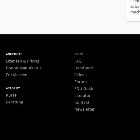
Leide
sobal
macht
ANGEBOTE
HILFE
Lizenzen & Pricing
FAQ
Bound-Manufaktur
Handbuch
Für Museen
Videos
Forum
EDU-Guide
ACADEMY
Kurse
Literatur
Beratung
Kontakt
Newsletter