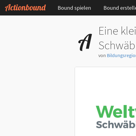
Bound spielen
Bound erstell
Eine kl
Schwäbi
von
Bildungsregio