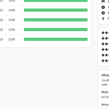
021
1200
2
021
1200
6
6
022
1200
022
1200
025
1200
Alka
Ja ab
weh
Mefo
Ist b
Anus