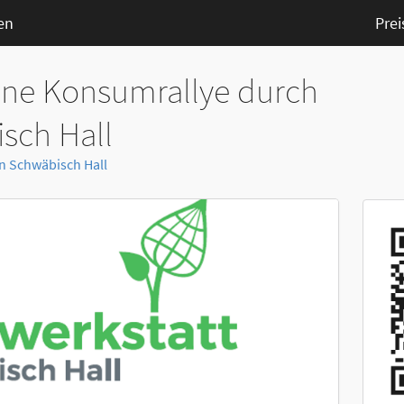
en
Prei
eine Konsumrallye durch
sch Hall
n Schwäbisch Hall