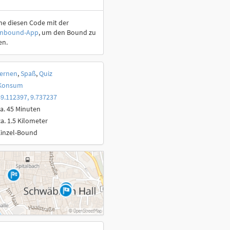
ne diesen Code mit der
onbound-App
, um den Bound zu
en.
ernen
,
Spaß
,
Quiz
Konsum
9.112397, 9.737237
a. 45 Minuten
ca. 1.5 Kilometer
Einzel-Bound