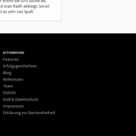
r bricht die GPS Suche ab,
d man fladh abbiegt. Sonst
 es sehr viel Spaß
ACTIONBOUND
Features
Erfolgsgeschichten
Blog
Referenzen
Team
DSGVO
AGB & Datenschutz
Impressum
Erklärung zur Barrierefreiheit