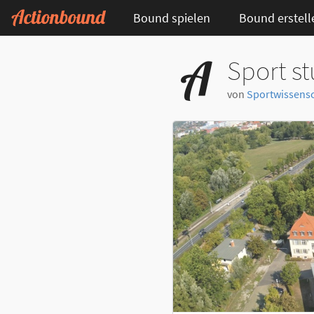
Bound spielen
Bound erstell
Sport st
von
Sportwissensc