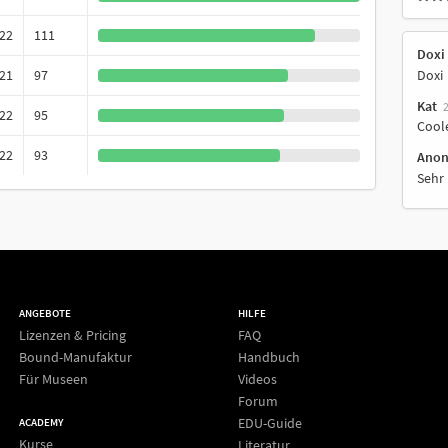
022
111
Doxi
Doxi
021
97
Kat
022
95
Cool
022
93
Ano
Sehr 
ANGEBOTE
HILFE
Lizenzen & Pricing
FAQ
Bound-Manufaktur
Handbuch
Für Museen
Videos
Forum
EDU-Guide
ACADEMY
Kurse
Literatur