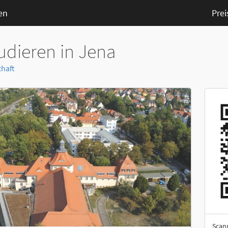
en
Prei
udieren in Jena
haft
Scan