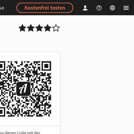
se
Kostenfrei testen
ne diesen Code mit der