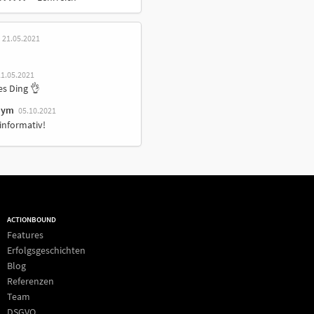
21.05.2021
21.05.2021
es Ding 👌
nym
05.10.2021
informativ!
ACTIONBOUND
Features
Erfolgsgeschichten
Blog
Referenzen
Team
DSGVO