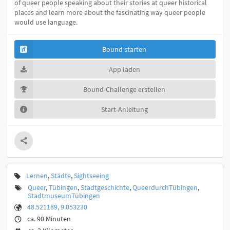
of queer people speaking about their stories at queer historical
places and learn more about the fascinating way queer people
would use language.
Bound starten
App laden
Bound-Challenge erstellen
Start-Anleitung
Lernen
,
Städte
,
Sightseeing
Queer
,
Tübingen
,
Stadtgeschichte
,
QueerdurchTübingen
,
StadtmuseumTübingen
48.521189, 9.053230
ca. 90 Minuten