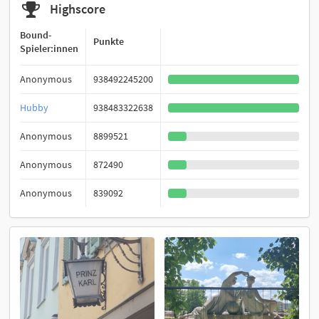
Highscore
Bound-
Punkte
Spieler:innen
Anonymous
938492245200
Hubby
938483322638
Anonymous
8899521
Anonymous
872490
Anonymous
839092