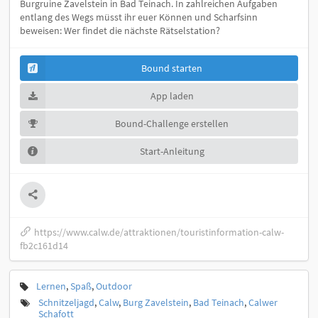
Burgruine Zavelstein in Bad Teinach. In zahlreichen Aufgaben
entlang des Wegs müsst ihr euer Können und Scharfsinn
beweisen: Wer findet die nächste Rätselstation?
Bound starten
App laden
Bound-Challenge erstellen
Start-Anleitung
https://www.calw.de/attraktionen/touristinformation-calw-
fb2c161d14
Lernen
,
Spaß
,
Outdoor
Schnitzeljagd
,
Calw
,
Burg Zavelstein
,
Bad Teinach
,
Calwer
Schafott