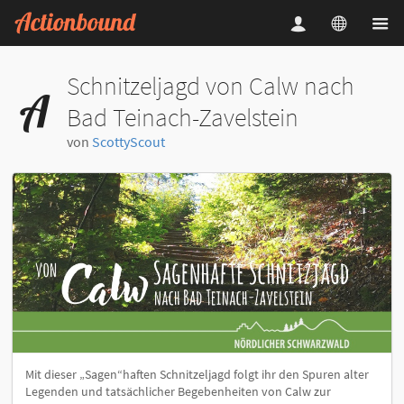
Schnitzeljagd von Calw nach
Bad Teinach-Zavelstein
von
ScottyScout
Mit dieser „Sagen“haften Schnitzeljagd folgt ihr den Spuren alter
Legenden und tatsächlicher Begebenheiten von Calw zur