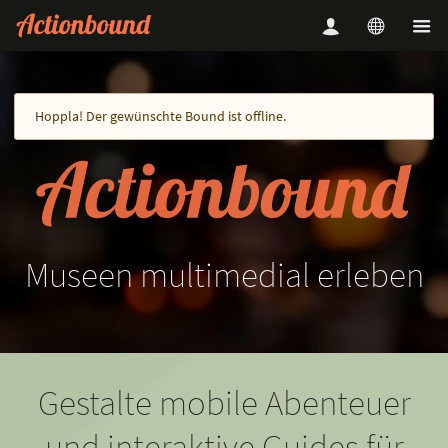
Hoppla! Der gewünschte Bound ist offline.
Museen
multimedial
erleben
Gestalte mobile Abenteuer
und interaktive Guides für