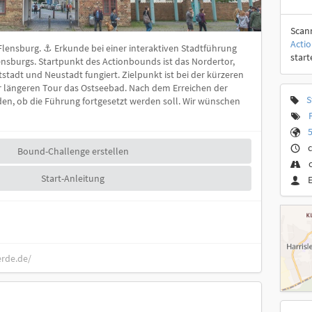
Scan
Acti
lensburg. ⚓ Erkunde bei einer interaktiven Stadtführung
start
nsburgs. Startpunkt des Actionbounds ist das Nordertor,
stadt und Neustadt fungiert. Zielpunkt ist bei der kürzeren
r längeren Tour das Ostseebad. Nach dem Erreichen der
S
en, ob die Führung fortgesetzt werden soll. Wir wünschen
5
c
Bound-Challenge erstellen
Start-Anleitung
erde.de/