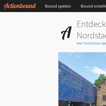
Bound spielen
Bound erstell
Entdeck
Nordsta
von
Tourismus Ag