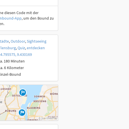
ne diesen Code mit der
onbound-App
, um den Bound zu
en.
tädte
,
Outdoor
,
Sightseeing
Flensburg
,
Quiz
,
entdecken
4.795575, 9.430169
a. 180 Minuten
ca. 6 Kilometer
Einzel-Bound