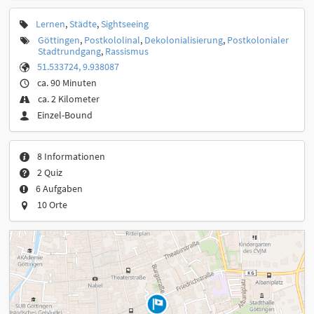
Lernen
,
Städte
,
Sightseeing
Göttingen
,
Postkololinal
,
Dekolonialisierung
,
Postkolonialer
Stadtrundgang
,
Rassismus
51.533724, 9.938087
ca. 90 Minuten
ca. 2 Kilometer
Einzel-Bound
8 Informationen
2 Quiz
6 Aufgaben
10 Orte