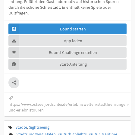
entlang. Er führt den Gast indormativ auf historischen Spuren
durch die schöne Schleistadt. Er enthält keine Spiele oder
Quizfragen.
Bound starten
App laden
Bound-Challenge erstellen
Start-Anleitung
https://www.ostseefjordschlei.de/erlebniswelten/stadtfuehrungen-
und-erlebnistouren
Städte
,
Sightseeing
Stadtrundgang
,
Hafen
,
Kulturhighlights
,
Kultur
,
Maritime