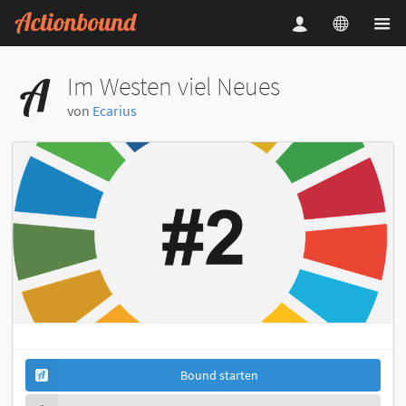
Im Westen viel Neues
von
Ecarius
Bound starten