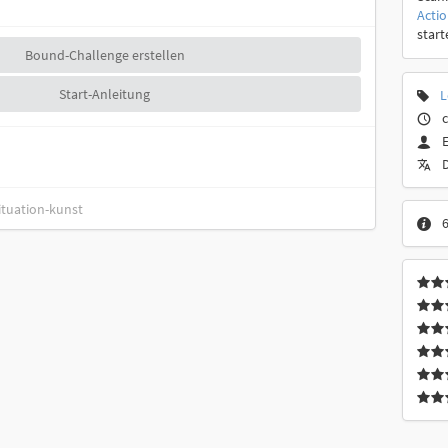
Acti
start
Bound-Challenge erstellen
Start-Anleitung
L
c
ituation-kunst