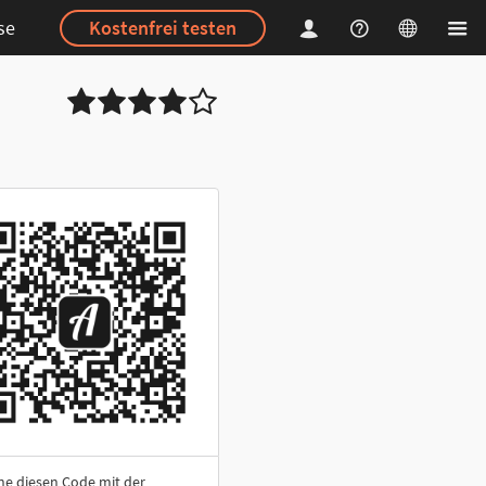
se
Kostenfrei testen
ne diesen Code mit der