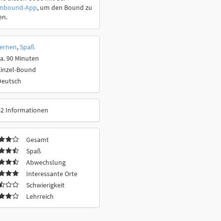
onbound-App
, um den Bound zu
en.
ernen
,
Spaß
a. 90 Minuten
Einzel-Bound
Deutsch
62 Informationen
Gesamt
Spaß
Abwechslung
Interessante Orte
Schwierigkeit
Lehrreich