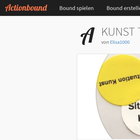
Bound spielen
Bound erstell
KUNST T
von
Elisa1000