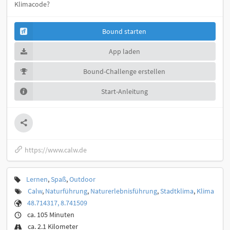
Klimacode?
Bound starten
App laden
Bound-Challenge erstellen
Start-Anleitung
https://www.calw.de
Lernen
,
Spaß
,
Outdoor
Calw
,
Naturführung
,
Naturerlebnisführung
,
Stadtklima
,
Klima
48.714317, 8.741509
ca. 105 Minuten
ca. 2.1 Kilometer