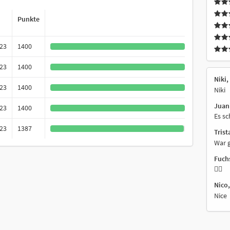
Punkte
023
1400
023
1400
Niki,
023
1400
Niki
Juani
023
1400
Es sc
023
1387
Trist
War 
Fuchs
👍🏻
Nico,
Nice