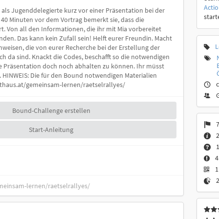
Acti
t als Jugenddelegierte kurz vor einer Präsentation bei der
start
 40 Minuten vor dem Vortrag bemerkt sie, dass die
t. Von all den Informationen, die ihr mit Mia vorbereitet
nden. Das kann kein Zufall sein! Helft eurer Freundin. Macht
L
nweisen, die von eurer Recherche bei der Erstellung der
ch da sind. Knackt die Codes, beschafft so die notwendigen
ie Präsentation doch noch abhalten zu können. Ihr müsst
ft. HINWEIS: Die für den Bound notwendigen Materialien
c
elthaus.at/gemeinsam-lernen/raetselrallyes/
Bound-Challenge erstellen
7
Start-Anleitung
1
4
1
meinsam-lernen/raetselrallyes/