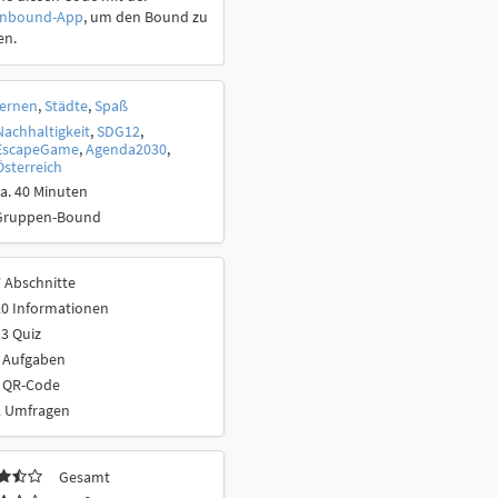
onbound-App
, um den Bound zu
en.
ernen
,
Städte
,
Spaß
Nachhaltigkeit
,
SDG12
,
EscapeGame
,
Agenda2030
,
Österreich
a. 40 Minuten
Gruppen-Bound
 Abschnitte
20 Informationen
3 Quiz
 Aufgaben
 QR-Code
2 Umfragen
Gesamt