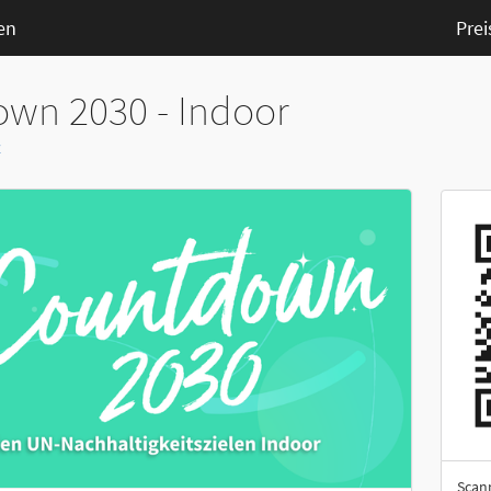
en
Prei
wn 2030 - Indoor
z
Scan