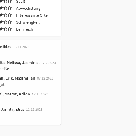
Spaß
Abwechslung
Interessante Orte
Schwierigkeit
Lehrreich
 Niklas
15.11.2023
ta, Melissa, Jasmina
21.12.2023
heiße
an, Erik, Maximilian
07.12.2023
gut
i, Matrot, Ariion
17.11.2023
 Jamila, Elias
12.12.2023