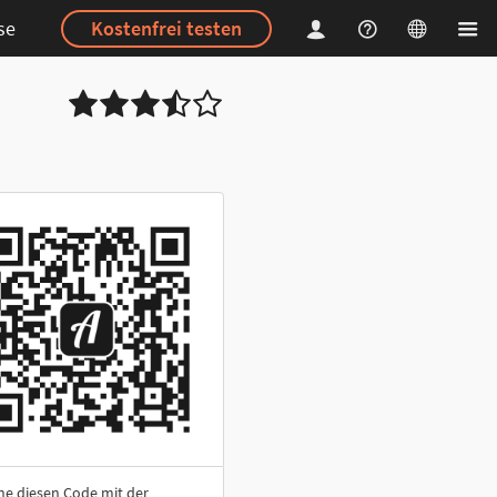
se
Kostenfrei testen
ne diesen Code mit der