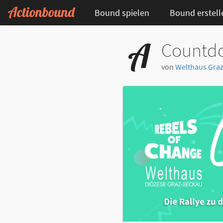
Bound spielen
Bound erstell
Countdo
von
Welthaus Gra