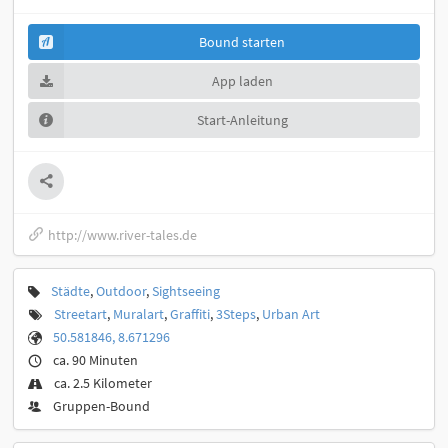
Bound starten
App laden
Start-Anleitung
http://www.river-tales.de
Städte
,
Outdoor
,
Sightseeing
Streetart
,
Muralart
,
Graffiti
,
3Steps
,
Urban Art
50.581846, 8.671296
ca. 90 Minuten
ca. 2.5 Kilometer
Gruppen-Bound