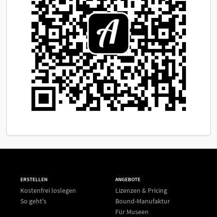
ERSTELLEN
ANGEBOTE
Kostenfrei loslegen
Lizenzen & Pricing
So geht's
Bound-Manufaktur
Für Museen