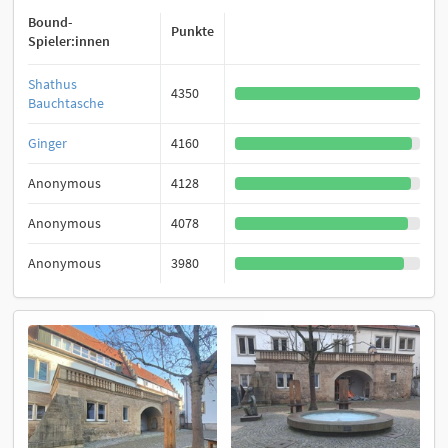
Bound-
Punkte
Spieler:innen
Shathus
4350
Bauchtasche
Ginger
4160
Anonymous
4128
Anonymous
4078
Anonymous
3980