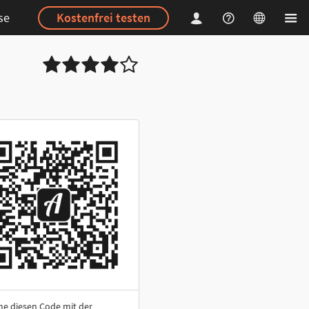
se
Kostenfrei testen
ne diesen Code mit der