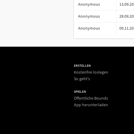
Anonymous
13.09.2
Anonymous
28.09.2
Anonymous
09.11.2
ERSTELLEN
Kostenfrei loslegen
So geht's
SPIELEN
Öffentliche Bounds
App herunterladen