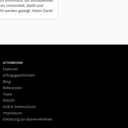
st informativ. Ein umfassendes
von Universität, Stadt und
d werden gezeigt. Vielen Dank!
ACTIONBOUND
Features
Erfolgsgeschichten
Blog
Referenzen
Team
DSGVO
AGB & Datenschutz
Impressum
Erklärung zur Barrierefreiheit