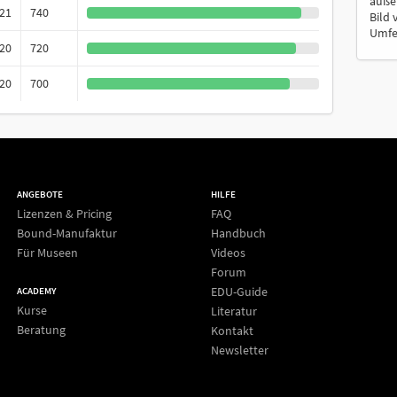
äußer
021
740
Bild 
Umfel
020
720
020
700
ANGEBOTE
HILFE
Lizenzen & Pricing
FAQ
Bound-Manufaktur
Handbuch
Für Museen
Videos
Forum
EDU-Guide
ACADEMY
Kurse
Literatur
Beratung
Kontakt
Newsletter