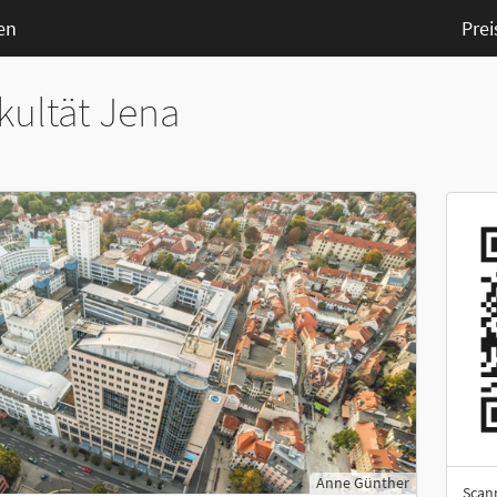
en
Prei
kultät Jena
Anne Günther
Scan