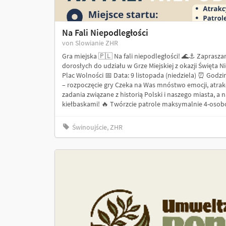
Na Fali Niepodległości
von Slowianie ZHR
Gra miejska 🇵🇱 Na fali niepodległości! 🌊⚓️ Zapraszam
dorosłych do udziału w Grze Miejskiej z okazji Święta Ni
Plac Wolności 📅 Data: 9 listopada (niedziela) ⏰ Godzina: 
– rozpoczęcie gry Czeka na Was mnóstwo emocji, atrak
zadania związane z historią Polski i naszego miasta, a 
kiełbaskami! 🔥 Twórzcie patrole maksymalnie 4-osobow
Świnoujście, ZHR