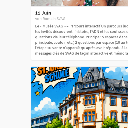
11 Juin
von Romain SVAG
Le « Musée SVAG » – Parcours interactif Un parcours lud
les invités découvrent l’histoire, l’ADN et les coulisse
questions via leur téléphone. Principe : 5 espaces dans 
principale, couloir, etc.) 2 questions par espace (10 au t
l’étape suivante n’apparaît qu’après avoir répondu à la 
messages clés de SVAG de façon interactive et mémorabl