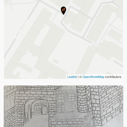
Leaflet
| ©
OpenStreetMap
contributors