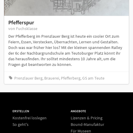
Pfefferspur
von Fuchsklasse
Der Pfefferberg im Prenzlauer Berg ist heute ein cooler Ort zum
Feiern, Essen, Verstecken, Übernachten, Lernen und Gestalten.
Doch was war früher hier los? Mit der kleinen spannenden Ralley
der 6c der Nachbargrundschule am Teutoburger Platz könnt ihr
das herausfinden. Ihr solltet mindestens 10 Jahre alt, um die
Fragen gut beantworten zu können.
Prenzlauer Berg, Brauerei, Pfefferberg, GS am Teute
ERSTELLEN
ANGEBOTE
Kostenfrei loslegen
Lizenzen & Pricing
So geht's
Bound-Manufaktur
Für Museen