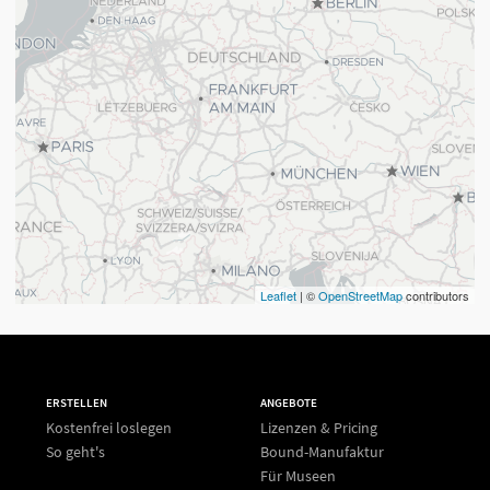
Leaflet
| ©
OpenStreetMap
contributors
ERSTELLEN
ANGEBOTE
Kostenfrei loslegen
Lizenzen & Pricing
So geht's
Bound-Manufaktur
Für Museen