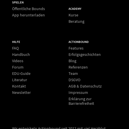
SPIELEN
Öffentliche Bounds
ACADEMY
App herunterladen
Kurse
Beratung
HILFE
ACTIONBOUND
FAQ
Features
Handbuch
Erfolgsgeschichten
Videos
Blog
Forum
Referenzen
EDU-Guide
Team
Literatur
DSGVO
Kontakt
AGB & Datenschutz
Newsletter
Impressum
Erklärung zur
Barrierefreiheit
Wir entwickeln Actionbound seit 2012 mit viel Herzblut.