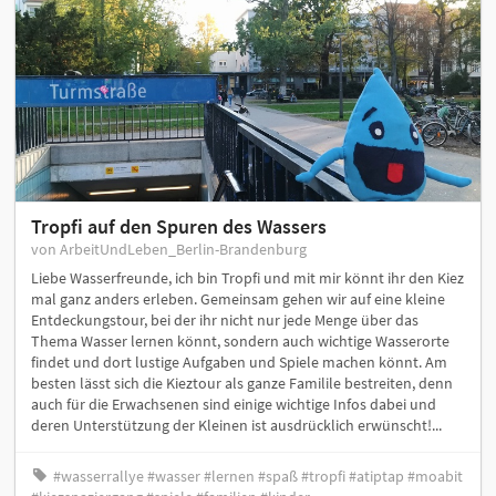
Tropfi auf den Spuren des Wassers
von ArbeitUndLeben_Berlin-Brandenburg
Liebe Wasserfreunde, ich bin Tropfi und mit mir könnt ihr den Kiez
mal ganz anders erleben. Gemeinsam gehen wir auf eine kleine
Entdeckungstour, bei der ihr nicht nur jede Menge über das
Thema Wasser lernen könnt, sondern auch wichtige Wasserorte
findet und dort lustige Aufgaben und Spiele machen könnt. Am
besten lässt sich die Kieztour als ganze Familile bestreiten, denn
auch für die Erwachsenen sind einige wichtige Infos dabei und
deren Unterstützung der Kleinen ist ausdrücklich erwünscht!...
#wasserrallye #wasser #lernen #spaß #tropfi #atiptap #moabit