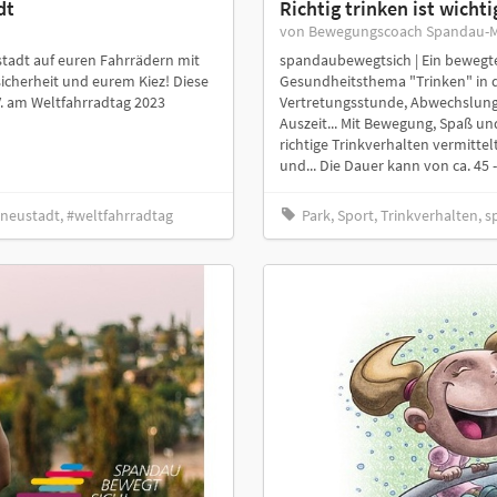
dt
Richtig trinken ist wichti
von Bewegungscoach Spandau-M
tadt auf euren Fahrrädern mit
spandaubewegtsich | Ein bewegter
cherheit und eurem Kiez! Diese
Gesundheitsthema "Trinken" in d
V. am Weltfahrradtag 2023
Vertretungsstunde, Abwechslung
Auszeit... Mit Bewegung, Spaß un
richtige Trinkverhalten vermitt
und... Die Dauer kann von ca. 45 
neustadt, #weltfahrradtag
Park, Sport, Trinkverhalten,