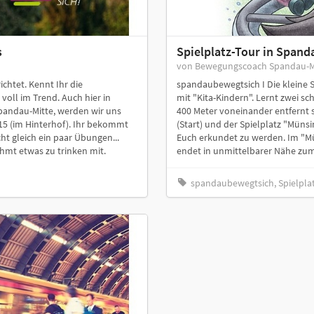
s
Spielplatz-Tour in Spand
von Bewegungscoach Spandau-M
chtet. Kennt Ihr die
spandaubewegtsich I Die kleine Sp
voll im Trend. Auch hier in
mit "Kita-Kindern". Lernt zwei s
Spandau-Mitte, werden wir uns
400 Meter voneinander entfernt 
 15 (im Hinterhof). Ihr bekommt
(Start) und der Spielplatz "Müns
ht gleich ein paar Übungen...
Euch erkundet zu werden. Im "Mün
hmt etwas zu trinken mit.
endet in unmittelbarer Nähe zum
spandaubewegtsich, Spielpla