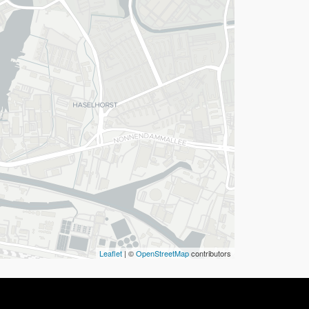
Leaflet
| ©
OpenStreetMap
contributors