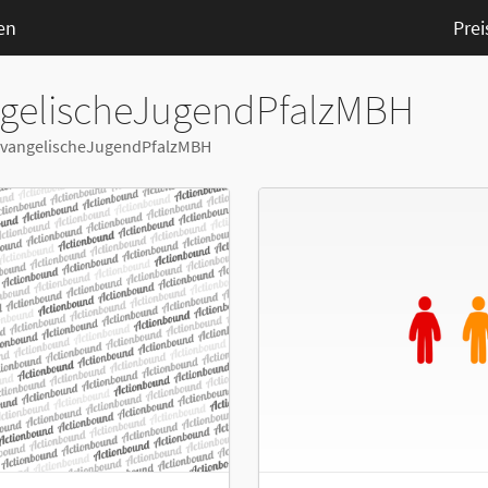
en
Prei
gelischeJugendPfalzMBH
n EvangelischeJugendPfalzMBH