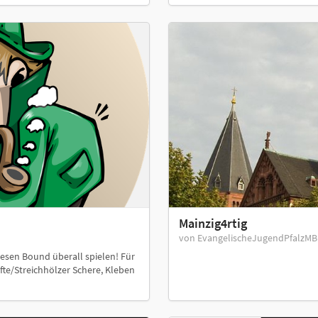
Mainzig4rtig
von EvangelischeJugendPfalzM
iesen Bound überall spielen! Für
ifte/Streichhölzer Schere, Kleben