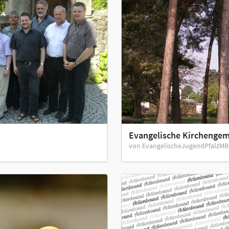
Evangelische Kirchenge
von EvangelischeJugendPfalzM