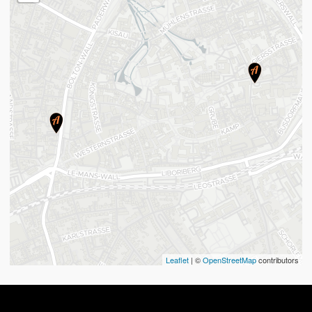
Leaflet
| ©
OpenStreetMap
contributors