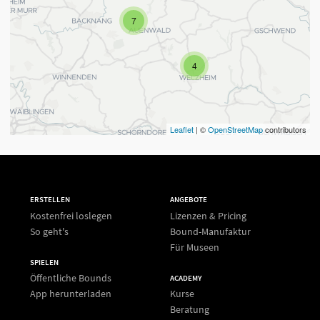
7
4
Leaflet
| ©
OpenStreetMap
contributors
ERSTELLEN
ANGEBOTE
Kostenfrei loslegen
Lizenzen & Pricing
So geht's
Bound-Manufaktur
Für Museen
SPIELEN
Öffentliche Bounds
ACADEMY
App herunterladen
Kurse
Beratung