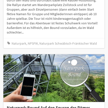
durch den Wald und durchlauft dabei eine Räuber-Ausbildung.
Die Rallye startet am Wanderparkplatz Zollstock und ist für
Gruppen, aber auch Einzelpersonen (dann einfach beim Start
fiktive Namen für Gruppe und MitgliederInnen eintippen) ab 10
Jahre spielbar. Die Tour ist nicht kinderwagentauglich oder
barrierefrei. Für das Abenteuer ist festes Schuhwerk von Vorteil!
Außerdem ist es hilfreich, den Bound vorzuladen, da im Wald
schlechter...
Naturpark, NPSFW, Naturpark Schwäbisch-Fränkischer Wald
Naturpark-Bound Auf den Spuren der Römer