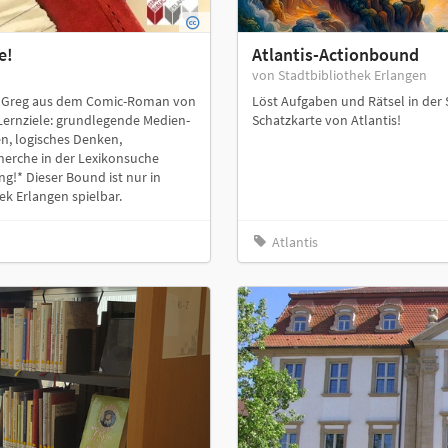
e!
Atlantis-Actionbound
von Stadtbibliothek Erlangen
ft Greg aus dem Comic-Roman von
Löst Aufgaben und Rätsel in der S
; Lernziele: grundlegende Medien-
Schatzkarte von Atlantis!
n, logisches Denken,
cherche in der Lexikonsuche
ng!* Dieser Bound ist nur in
k Erlangen spielbar.
Atlantis