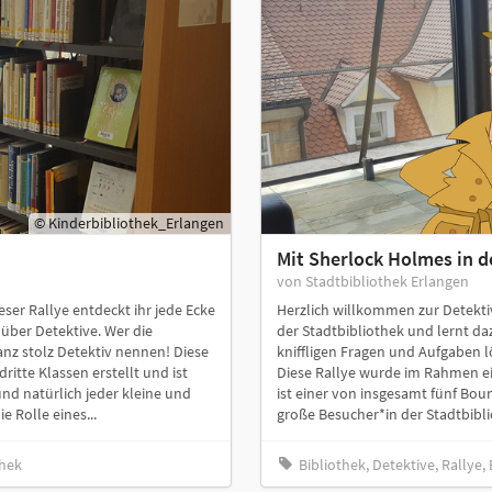
© Kinderbibliothek_Erlangen
Mit Sherlock Holmes in d
von Stadtbibliothek Erlangen
eser Rallye entdeckt ihr jede Ecke
Herzlich willkommen zur Detektiv-
über Detektive. Wer die
der Stadtbibliothek und lernt d
anz stolz Detektiv nennen! Diese
kniffligen Fragen und Aufgaben l
itte Klassen erstellt und ist
Diese Rallye wurde im Rahmen ein
nd natürlich jeder kleine und
ist einer von insgesamt fünf Bou
 Rolle eines...
große Besucher*in der Stadtbibli
thek
Bibliothek, Detektive, Rallye,