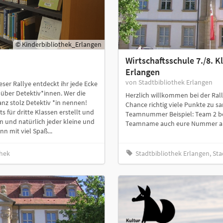
© Kinderbibliothek_Erlangen
Wirtschaftsschule 7./8. K
Erlangen
von Stadtbibliothek Erlangen
eser Rallye entdeckt ihr jede Ecke
über Detektiv*innen. Wer die
Herzlich willkommen bei der Rall
anz stolz Detektiv *in nennen!
Chance richtig viele Punkte zu s
 für dritte Klassen erstellt und
Teamnummer Beispiel: Team 2 begi
n und natürlich jeder kleine und
Teamname auch eure Nummer an.
n mit viel Spaß...
thek
Stadtbibliothek Erlangen, Sta