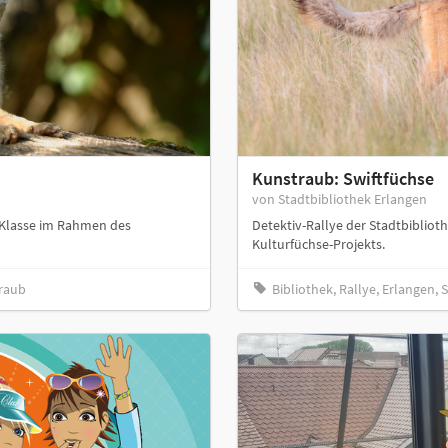
Kunstraub: Swiftfüchse
von Stadtbibliothek Erlangen
. Klasse im Rahmen des
Detektiv-Rallye der Stadtbibliot
Kulturfüchse-Projekts.
traub
Bibliothek, Rallye, Erlangen,