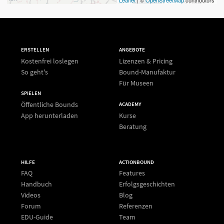
Leaflet
| ©
OpenStreetMap
contributors
ERSTELLEN
ANGEBOTE
Kostenfrei loslegen
Lizenzen & Pricing
So geht's
Bound-Manufaktur
Für Museen
SPIELEN
Öffentliche Bounds
ACADEMY
App herunterladen
Kurse
Beratung
HILFE
ACTIONBOUND
FAQ
Features
Handbuch
Erfolgsgeschichten
Videos
Blog
Forum
Referenzen
EDU-Guide
Team