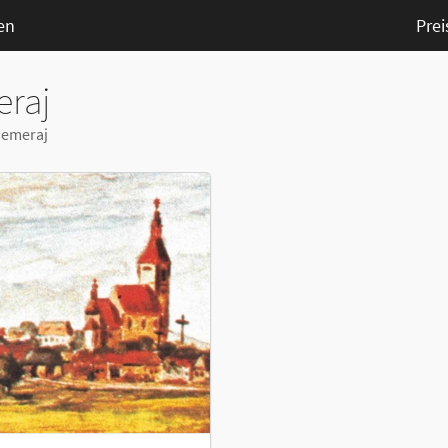
en
Prei
raj
Zemeraj