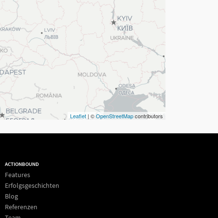
Leaflet
| ©
OpenStreetMap
contributors
ACTIONBOUND
Features
Erfolgsgeschichten
Blog
Referenzen
Team