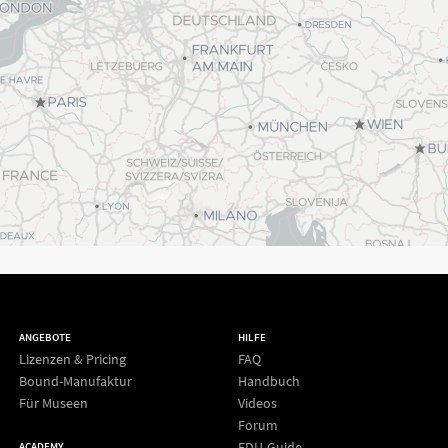
ANGEBOTE
HILFE
Lizenzen & Pricing
FAQ
Bound-Manufaktur
Handbuch
Für Museen
Videos
Forum
EDU-Guide
ACADEMY