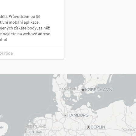
 děti. Průvodcem po 56
ivní mobilní aplikace.
jených získáte body, za něž
 najdete na webové adrese
oho!
příroda