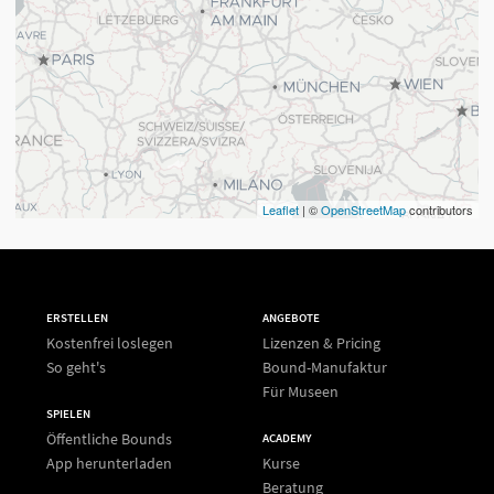
Leaflet
| ©
OpenStreetMap
contributors
ERSTELLEN
ANGEBOTE
Kostenfrei loslegen
Lizenzen & Pricing
So geht's
Bound-Manufaktur
Für Museen
SPIELEN
Öffentliche Bounds
ACADEMY
App herunterladen
Kurse
Beratung