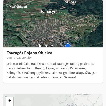
Tauragės Rajono Objektai
von jurgavencaite
Orientacinis žaidimas skirtas atrasti Tauragės rajonų paslėptas
vietas. Keliausite po Kęsčių, Taurų, Norkaičių, Papušynės,
Kelmynės ir Mažonų apylinkes. Laimi ne greičiausiai apvažiavęs,
bet daugiausiai vietų atradęs ir pamatęs. Sėkmės!
+