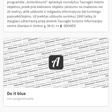
programėle „Actionbound” aplankyk nurodytus Tauragės miesto
objektus, prieik prie kiekvieno objekto (atstumu ne mažesniu nei
20 metrų), atlik užduotis ir mėgaukis informatyviu bei turiningu
pasivaikščiojimu. Už įveiktas užduotis surinkus 1000 taškų (ir
daugiau) užtarnautą prizą atsiimk Tauragės turizmo informacijos
centre (Dariaus ir Girėno g. 38 A). 👀🧋 SĖKMĖS!
Do it blue
von jurgavencaite