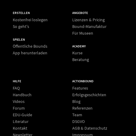
ERSTELLEN
ANGEBOTE
Kostenfrei loslegen
Lizenzen & Pricing
So geht's
Bound-Manufaktur
Für Museen
SPIELEN
Öffentliche Bounds
ACADEMY
App herunterladen
Kurse
Beratung
HILFE
ACTIONBOUND
FAQ
Features
Handbuch
Erfolgsgeschichten
Videos
Blog
Forum
Referenzen
EDU-Guide
Team
Literatur
DSGVO
Kontakt
AGB & Datenschutz
Newsletter
Impressum