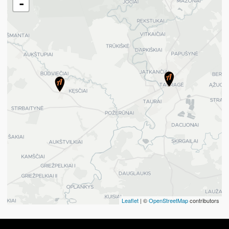
-
Leaflet
| ©
OpenStreetMap
contributors