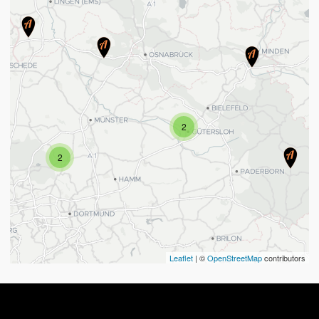
2
2
Leaflet
| ©
OpenStreetMap
contributors