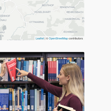
Leaflet
| ©
OpenStreetMap
contributors