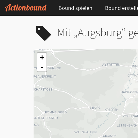
Bound spielen
Bound erstell
Mit „Augsburg“ g
+
-