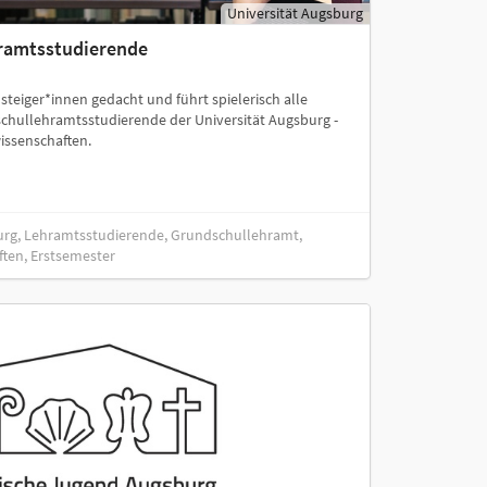
Universität Augsburg
hramtsstudierende
insteiger*innen gedacht und führt spielerisch alle
schullehramtsstudierende der Universität Augsburg -
wissenschaften.
burg, Lehramtsstudierende, Grundschullehramt,
ften, Erstsemester