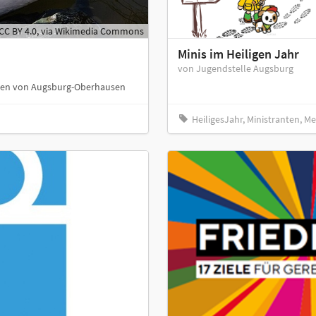
CC BY 4.0, via Wikimedia Commons
Minis im Heiligen Jahr
von Jugendstelle Augsburg
rden von Augsburg-Oberhausen
HeiligesJahr, Ministranten, Me