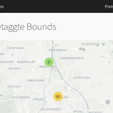
en
Prei
etaggte Bounds
2
20