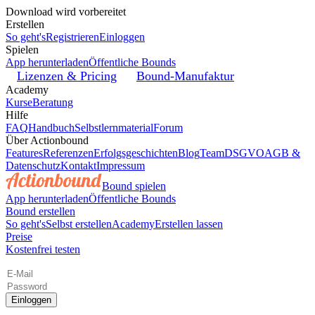
Download wird vorbereitet
Erstellen
So geht's
Registrieren
Einloggen
Spielen
App herunterladen
Öffentliche Bounds
Lizenzen & Pricing
Bound-Manufaktur
Academy
Kurse
Beratung
Hilfe
FAQ
Handbuch
Selbstlernmaterial
Forum
Über Actionbound
Features
Referenzen
Erfolgsgeschichten
Blog
Team
DSGVO
AGB &
Datenschutz
Kontakt
Impressum
Bound spielen
App herunterladen
Öffentliche Bounds
Bound erstellen
So geht's
Selbst erstellen
Academy
Erstellen lassen
Preise
Kostenfrei testen
Einloggen