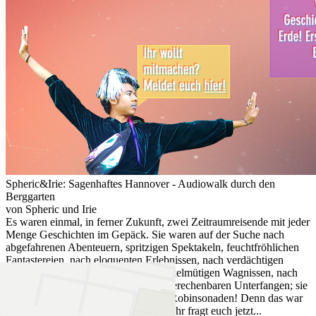
Spheric&Irie: Sagenhaftes Hannover - Audiowalk durch den
Berggarten
von Spheric und Irie
Es waren einmal, in ferner Zukunft, zwei Zeitraumreisende mit jeder
Menge Geschichten im Gepäck. Sie waren auf der Suche nach
abgefahrenen Abenteuern, spritzigen Spektakeln, feuchtfröhlichen
Fantastereien, nach eloquenten Erlebnissen, nach verdächtigen
Vorfällen, wirbelnden Wundern, wankelmütigen Wagnissen, nach
hanebüchenen Halunkereien und unberechenbaren Unterfangen; sie
waren auf der Suche nach rustikalen Robinsonaden! Denn das war
ihre Aufgabe: Geschichten sammeln. Ihr fragt euch jetzt...