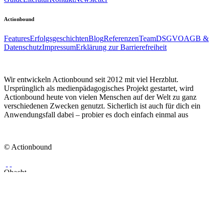
Actionbound
Features
Erfolgsgeschichten
Blog
Referenzen
Team
DSGVO
AGB &
Datenschutz
Impressum
Erklärung zur Barrierefreiheit
Wir entwickeln Actionbound seit 2012 mit viel Herzblut.
Ursprünglich als medienpädagogisches Projekt gestartet, wird
Actionbound heute von vielen Menschen auf der Welt zu ganz
verschiedenen Zwecken genutzt. Sicherlich ist auch für dich ein
Anwendungsfall dabei – probier es doch einfach einmal aus
© Actionbound
Obacht
Deine Änderungen können nicht gespeichert werden. Entweder bist
du nicht mehr eingeloggt, oder es besteht keine Verbindung zum
Actionbound-Server.